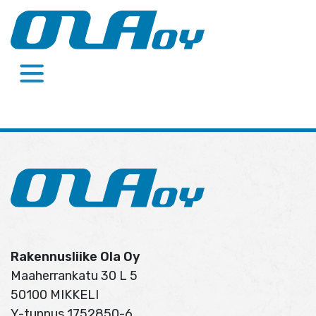
Skip
to
content
Rakennusliike Ola Oy
Maaherrankatu 30 L 5
50100 MIKKELI
Y-tunnus 1752850-6