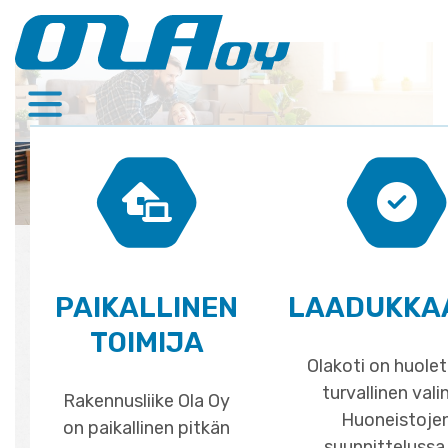
Skip
to
content
PAIKALLINEN
LAADUKKA
TOIMIJA
Olakoti on huolet
turvallinen vali
Rakennusliike Ola Oy
Huoneistoje
on paikallinen pitkän
suunnittelussa