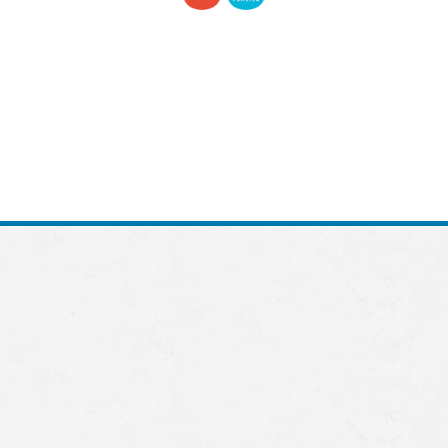
Rakennusliike Ola Oy
Maaherrankatu 30 L 5