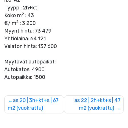
n:o: A21
Tyyppi: 2h+kt
2
Koko m
: 43
2
€/ m
: 3 200
Myyntihinta: 73 479
Yhtiölaina: 64 121
Velaton hinta: 137 600
Myytävät autopaikat:
Autokatos: 4900
Autopaikka: 1500
Artikkelien
as 20 | 3h+kt+s | 67
as 22 | 2h+kt+s | 47
m2 (vuokrattu)
m2 (vuokrattu)
selaus